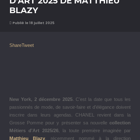
D’ART 2025 DE MATTHIEU
BLAZY
Publié le 18 juillet 2025
Share
Tweet
New York, 2 décembre 2025
. C’est la date que tous les
passionnés de mode, de savoir-faire et d’élégance doivent
inscrire dans leurs agendas. CHANEL revient dans la
Grosse Pomme pour y présenter sa nouvelle
collection
Métiers d’Art 2025/26
, la toute première imaginée par
Matthieu Blazy
, récemment nommé à la direction