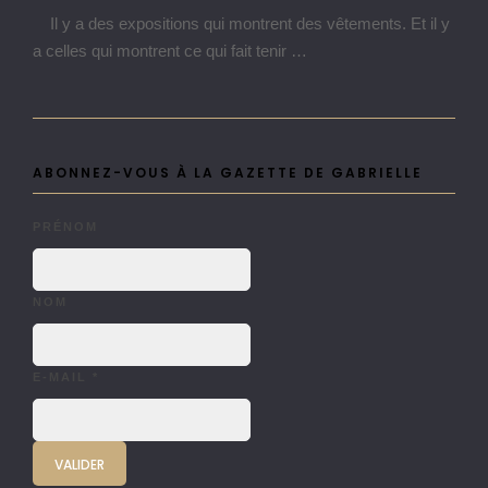
Il y a des expositions qui montrent des vêtements. Et il y
a celles qui montrent ce qui fait tenir …
ABONNEZ-VOUS À LA GAZETTE DE GABRIELLE
PRÉNOM
NOM
E-MAIL
*