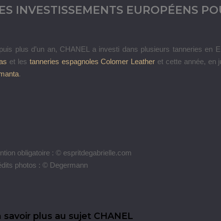
ES INVESTISSEMENTS EUROPÉENS P
puis plus d’un an, CHANEL a investi dans plusieurs tanneries en E
as
et les
tanneries espagnoles Colomer Leather
et cette année, en ju
manta
.
tion obligatoire : © espritdegabrielle.com
édits photos : © Degermann
 savoir plus au sujet CHANEL