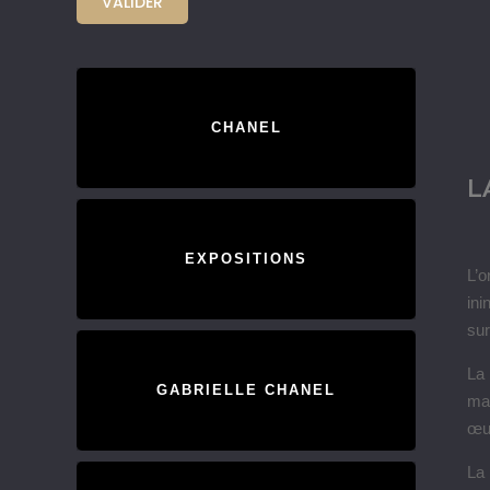
CHANEL
L
EXPOSITIONS
L’
ini
sur
La 
GABRIELLE CHANEL
mai
œuv
La