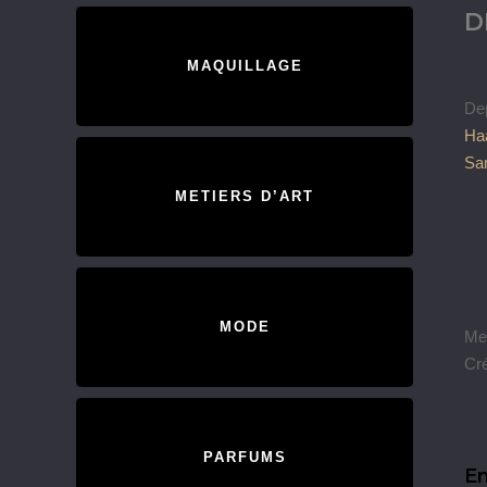
D
MAQUILLAGE
De
Ha
Sa
METIERS D’ART
MODE
Men
Cr
PARFUMS
En