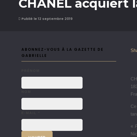
CHANEL acquiert l
Publié le 12 septembre 2019
ABONNEZ-VOUS À LA GAZETTE DE
Sh
GABRIELLE
PRÉNOM
CHA
183
NOM
Fr
Ce
E-MAIL
*
tan
«
P
Nic