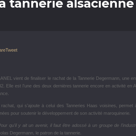
a tannerie alsacien
are
Tweet
NEL vient de finaliser le rachat de la Tannerie Degermann, une ent
2. Elle est l’une des deux dernières tannerie encore en activité en 
ance.
 rachat, qui s’ajoute à celui des Tanneries Haas voisines, perm
nées pour soutenir le développement de son activité maroquinerie.
our qu’il y ait un avenir, il faut être adossé à un groupe de l’indu
olas Degermann, le patron de la tannerie.