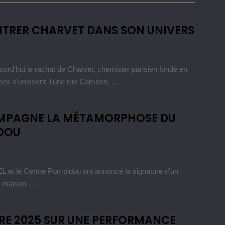
NTRER CHARVET DANS SON UNIVERS
'hui le rachat de Charvet, chemisier parisien fondé en
nes s'unissent, l'une rue Cambon, …
MPAGNE LA MÉTAMORPHOSE DU
DOU
t le Centre Pompidou ont annoncé la signature d'un
La maison …
RE 2025 SUR UNE PERFORMANCE