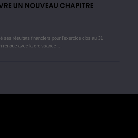
UVRE UN NOUVEAU CHAPITRE
es résultats financiers pour l'exercice clos au 31
n renoue avec la croissance …