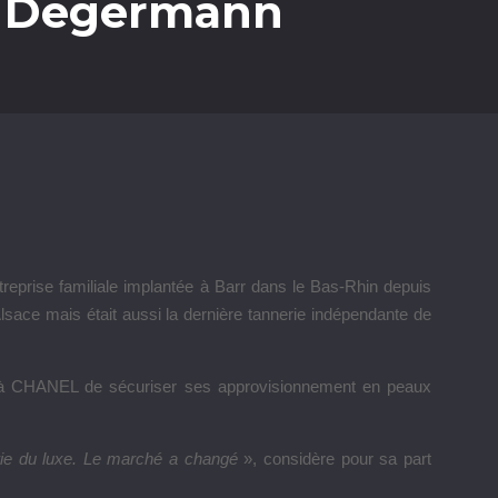
ne Degermann
reprise familiale implantée à Barr dans le Bas-Rhin depuis
Alsace mais était aussi la dernière tannerie indépendante de
et à CHANEL de sécuriser ses approvisionnement en peaux
strie du luxe. Le marché a changé
», considère pour sa part