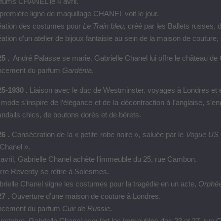
fums CHANEL le 4 avril.
première ligne de maquillage CHANEL voit le jour.
éation des costumes pour
Le Train bleu,
créé par les Ballets russes, 
ation
d’un
atelier de bijoux fantaisie au sein de la maison de coutur
5 .
André Palasse se marie. Gabrielle Chanel lui offre le château de
ncement du parfum
Gardénia
.
25-1930 .
Liaison avec le duc de Westminster. voyages à Londres et
mode s’inspire de l’élégance et de la décontraction à l’anglaise, s’
ndails chics, de boutons dorés et de bérets.
6 .
Consécration de la « petite robe noire », saluée par le
Vogue US
Chanel ».
avril, Gabrielle Chanel achète l’immeuble du 25, rue Cambon.
rre Reverdy se retire à Solesmes.
rielle Chanel signe les costumes pour la tragédie en un acte,
Orphé
27 .
Ouverture d’une maison de couture à Londres.
ncement du parfum
Cuir de Russie
.
octobre, Gabrielle Chanel acquiert les immeubles des 23 et 27, rue