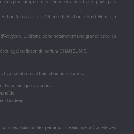
tenues plus simples pour s’adonner aux activités physiques
 Rohan-Montbazon
a
u 29, rue du Faubourg Saint-Honoré à
d’
Antigone
. L’héroïne porte notamment une grande cape en
ier dépôt légal du flacon du parfum CHANEL N°5.
: trois costumes et huit robes pour dames.
e d’une boutique à Cannes.
yphoïde.
ean Cocteau.
 pour l’exploitation des parfums : création de la Société des