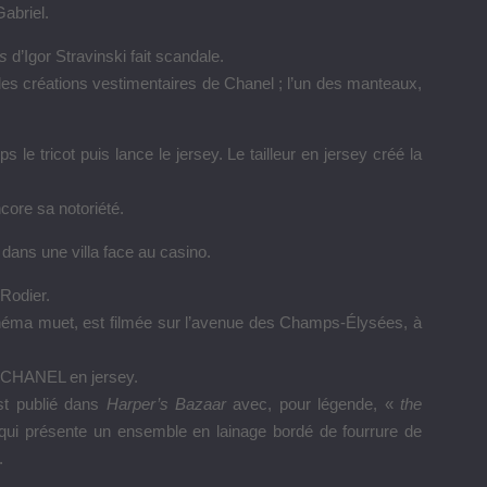
abriel.
ps
d’Igor Stravinski fait scandale.
les créations vestimentaires de Chanel ; l’un des manteaux,
 le tricot puis lance le jersey. Le tailleur en jersey créé la
ncore sa notoriété.
ans une villa face au casino.
 Rodier.
néma muet, est filmée sur l’avenue des Champs-Élysées, à
e CHANEL en jersey.
st publié dans
Harper’s Bazaar
avec, pour légende, «
the
ui présente un ensemble en lainage bordé de fourrure de
.