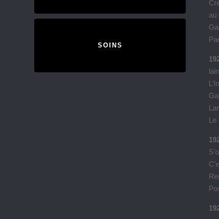
Cré
au 
Gab
Par
SOINS
192
lai
L’I
Gab
La
Le 
192
S’o
C’e
Ren
Pos
19