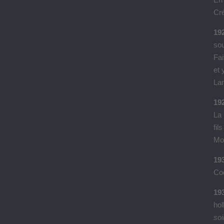
Cré
192
sou
Fai
et 
Lan
19
La 
fil
Mor
193
Co
19
hol
soi