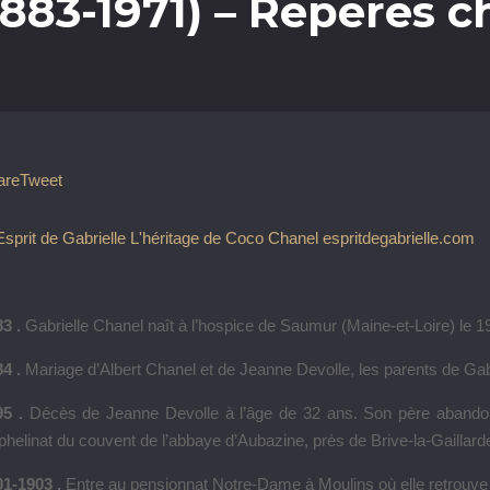
1883-1971) – Repères 
are
Tweet
83 .
Gabrielle Chanel naît à l’hospice de Saumur (Maine-et-Loire) le 1
84 .
Mariage d’Albert Chanel et de Jeanne Devolle, les parents de Gabr
95 .
Décès de Jeanne Devolle à l’âge de 32 ans. Son père abandon
rphelinat du couvent de l’abbaye d’Aubazine, près de Brive-la-Gaillarde
01-1903 .
Entre au pensionnat Notre-Dame à Moulins où elle retrouve 