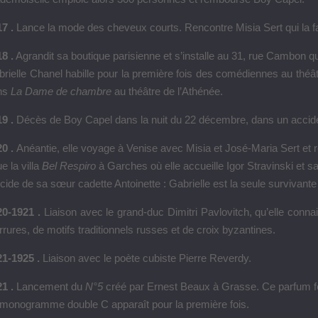
7 .
Lance la mode des cheveux courts.
Rencontre Misia Sert qui la f
8 .
Agrandit sa boutique parisienne et s’installe au 31, rue Cambon 
rielle Chanel habille pour la première fois des comédiennes au théâ
ns
La Dame de chambre
au théâtre de l’Athénée.
19 .
Décès de Boy Capel dans la nuit du 22 décembre, dans un accide
0 .
Anéantie, elle voyage à Venise avec Misia et José-Maria Sert et re
e la villa
Bel Respiro
à Garches où elle accueille Igor Stravinski et sa
cide de sa sœur cadette Antoinette : Gabrielle est la seule survivante
20-1921 .
Liaison avec le grand-duc Dimitri Pavlovitch, qu’elle conna
rrures, de motifs traditionnels russes et de croix byzantines.
21-1925 .
Liaison avec le poète cubiste Pierre Reverdy.
1 .
Lancement du
N°5
créé par Ernest Beaux à Grasse. Ce parfum fer
monogramme double C apparaît pour la première fois.