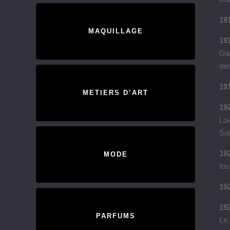
191
MAQUILLAGE
191
Gab
da
19
METIERS D’ART
192
Lou
Sui
19
MODE
fou
19
192
PARFUMS
Le 