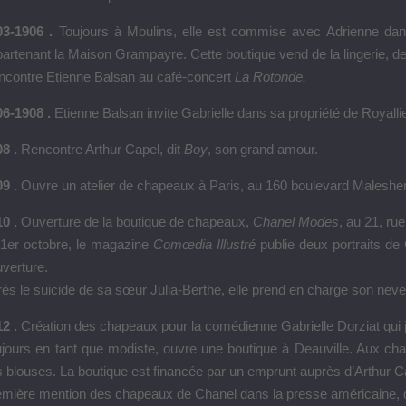
03-1906 .
Toujours à Moulins, elle est commise avec Adrienne dan
artenant la Maison Grampayre. Cette boutique vend de la lingerie, de 
ncontre Etienne Balsan au café-concert
La Rotonde.
06-1908 .
Etienne Balsan invite Gabrielle dans sa propriété de Royal
8 .
Rencontre Arthur Capel, dit
Boy
, son grand amour.
9 .
Ouvre un atelier de chapeaux à Paris, au 160 boulevard Malesher
0 .
Ouverture de la boutique de chapeaux,
Chanel Modes
, au 21, ru
 1er octobre, le magazine
Comœdia Illustré
publie deux portraits de 
verture.
ès le suicide de sa sœur Julia-Berthe, elle prend en charge son neve
12 .
Création des chapeaux pour la comédienne Gabrielle Dorziat qui j
jours en tant que modiste, ouvre une boutique à Deauville. Aux ch
 blouses. La boutique est financée par un emprunt auprès d’Arthur C
mière mention des chapeaux de Chanel dans la presse américaine, da