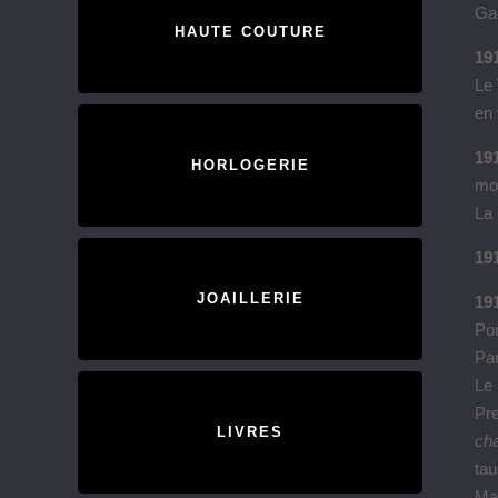
Gab
HAUTE COUTURE
191
Le 
en 
191
HORLOGERIE
mod
La 
191
JOAILLERIE
19
Po
Pa
Le 
Pr
LIVRES
ch
ta
Ma