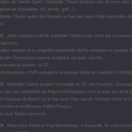
ation de l’atelier Sport : Gabrielle Chanel propose aux femmes des 
grand air (équitation, ski, tennis, golf…).
rielle Chanel quitte
Bel Respiro
à Garches pour l’hôtel particulier
de
is.
2 .
Jean Cocteau sollicite Gabrielle Chanel pour créer les costumes 
nage brun.
nstitut national de la propriété industrielle (INPI) enregistre le prem
rielle Chanel pose pour le sculpteur Jacques Lipchitz.
ncement du parfum
N°22
.
28 décembre, l’INPI enregistre le premier dépôt de modèles CHANEL 
3 .
Gabrielle Chanel achète l’immeuble du 29, rue Cambon. Ouvertur
ccupe des funérailles de Raymond Radiguet, mort à vingt ans de la t
st l’époque du
Boeuf sur le toit
, avec Max Jacob, Georges Auric et J
contre et amitié avec Pablo Picasso.
e pour Marie Laurencin.
24 .
Rencontre Pierre et Paul Wertheimer, à Deauville. Ils s’associent