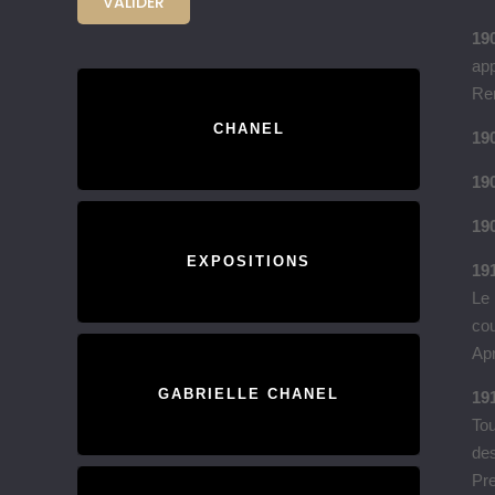
19
app
Re
CHANEL
19
190
190
EXPOSITIONS
191
Le
cou
Apr
GABRIELLE CHANEL
19
Tou
des
Pre