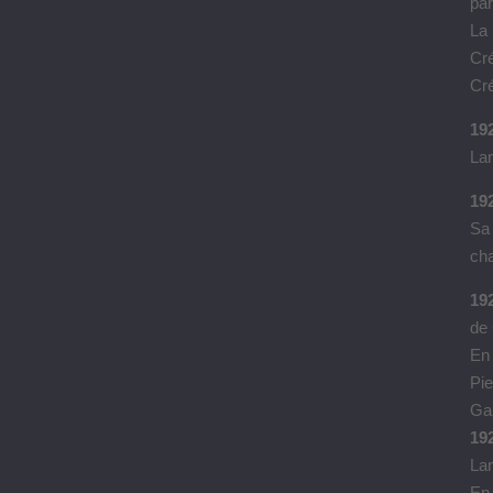
par
La 
Cr
Cré
192
La
19
Sa 
cha
192
de 
En 
Pie
Gab
19
La
En 