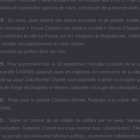
ation de la première gamme de soins, composée de quinze produits
8 .
En mars, pour obtenir des tissus exclusifs et de grande quali
s l’enseigne «
Tissus Chanel
» qui inclut la société «
Tricots Chanel
«
t construire la villa
La Pausa
, sur les hauteurs de Roquebrune. Gabr
y installe son appartement au style unique.
cement du parfum Bois des îles.
29 .
Pour la première fois, le 18 septembre, l’escalier à miroirs de l
société CHANEL apparaît dans les registres du commerce de la ville
s de sa sœur Julia-Berthe Chanel, sont autorisés à gérer ou à signer p
t de Serge de Diaghilev à Venise. Gabrielle s’occupe des obsèques 
0 .
Pose pour le peintre Christian Bérard. Participe à la scène dite
cteau.
31 .
Signe un contrat de un million de dollars par an avec Samu
lywoodien. Gabrielle Chanel est sous contrat avec
United Artists
. El
r ou jamais
(du réalisateur Mervyn LeRoy), sa première collaboration