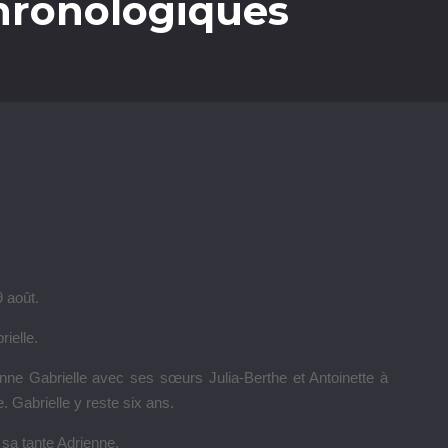
chronologiques
9 août.
ielle.
ne Gabrielle avec ses sœurs Julia-Berthe et Antoinette à
. Gabrielle y reste six ans.
sa tante Adrienne.