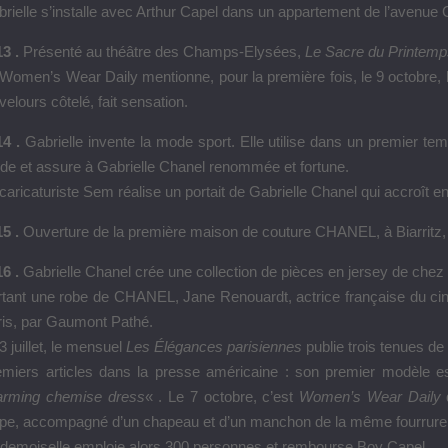
rielle s’installe avec Arthur Capel dans un appartement de l’avenue G
3 .
Présenté au théâtre des Champs-Elysées,
Le Sacre du Printem
Women’s Wear Daily mentionne, pour la première fois, le 9 octobre, 
velours côtelé, fait sensation.
4 .
Gabrielle invente la mode sport. Elle utilise dans un premier temps
e et assure à Gabrielle Chanel renommée et fortune.
caricaturiste Sem réalise un portait de Gabrielle Chanel qui accroît e
5 .
Ouverture de la première maison de couture CHANEL, à Biarritz, d
16 .
Gabrielle Chanel crée une collection de pièces en jersey de chez
rtant une robe de CHANEL, Jane Renouardt, actrice française du ci
ris, par Gaumont Pathé.
3 juillet, le mensuel
Les Élégances parisiennes
publie trois tenues d
emiers articles dans la presse américaine : son premier modèle e
arming chemise dress
« . Le 7 octobre, c’est
Women’s Wear Daily
q
upe, accompagné d’un chapeau et d’un manchon de la même fourrure
demoiselle emploie alors 300 personnes et rembourse Boy Capel.