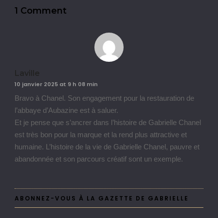
1 Comment
Laville
10 janvier 2025 at 9 h 08 min
Bravo à Chanel. Son engagement pour la restauration de
l’abbaye d’Aubazine est à saluer.
Et je pense que s’ancrer dans l’histoire de Gabrielle Chanel
est très bon pour la marque et la rend plus attractive et
humaine. L’histoire de la vie de Gabrielle Chanel, pauvre et
abandonnée et son parcours créatif sont un exemple.
ABONNEZ-VOUS À LA GAZETTE DE GABRIELLE