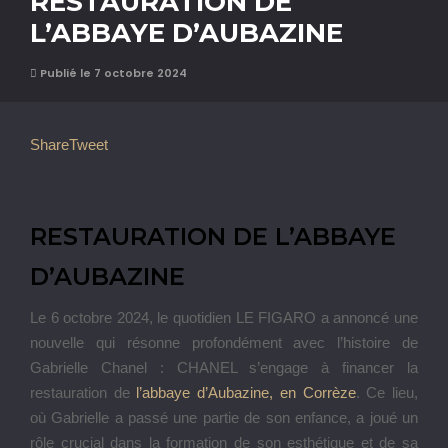
RESTAURATION DE
L’ABBAYE D’AUBAZINE
Publié le 7 octobre 2024
Share
Tweet
RESTAURATION DE L’ABBAYE
D’AUBAZINE
Le 6 octobre 2024, le quotidien LE FIGARO a annoncé une
nouvelle qui résonne profondément avec l’histoire de
Gabrielle Chanel : CHANEL s’engage à financer la
restauration de
l’abbaye d’Aubazine, en Corrèze
. Ce lieu,
où Gabrielle a passé une partie de son enfance, a joué un
rôle crucial dans la formation de son esthétique et de sa