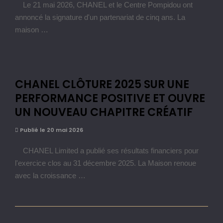
Le 21 mai 2026, CHANEL et le Centre Pompidou ont
annoncé la signature d'un partenariat de cinq ans. La
maison …
CHANEL CLÔTURE 2025 SUR UNE
PERFORMANCE POSITIVE ET OUVRE
UN NOUVEAU CHAPITRE CRÉATIF
Publié le 20 mai 2026
CHANEL Limited a publié ses résultats financiers pour
l'exercice clos au 31 décembre 2025. La Maison renoue
avec la croissance …