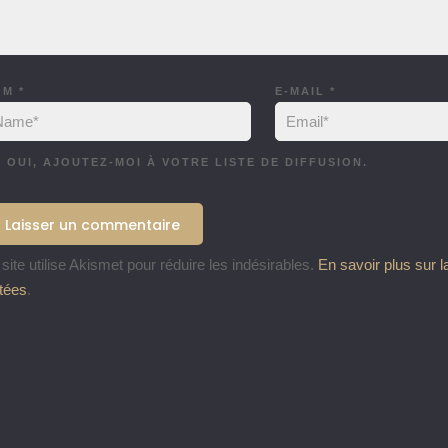
OM
*
E-MAIL
*
OUI, AJOUTEZ-MOI À VOTRE LISTE DE DIFFUSION.
site utilise Akismet pour réduire les indésirables.
En savoir plus sur 
itées
.