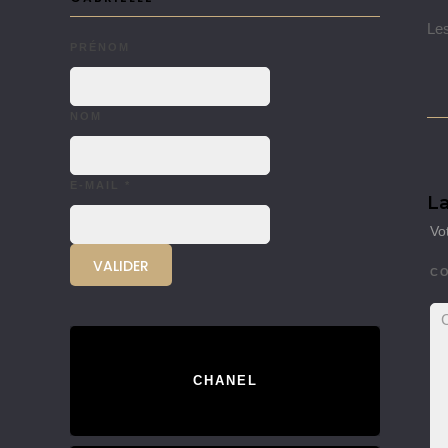
Les
PRÉNOM
NOM
E-MAIL
*
La
Vo
C
CHANEL