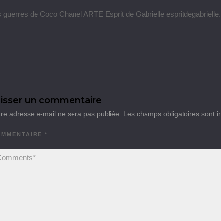
 guerres de Coco Chanel ARTE Esprit de Gabrielle espritdegabriell
isser un commentaire
tre adresse e-mail ne sera pas publiée.
Les champs obligatoires sont 
OMMENTAIRE
*