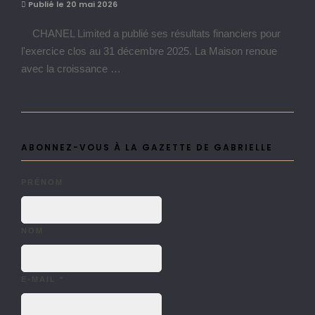
Publié le 20 mai 2026
CHANEL Limited a publié ses résultats financiers pour
l'exercice clos au 31 décembre 2025. La Maison renoue
avec la croissance …
ABONNEZ-VOUS À LA GAZETTE DE GABRIELLE
PRÉNOM
NOM
E-MAIL
*