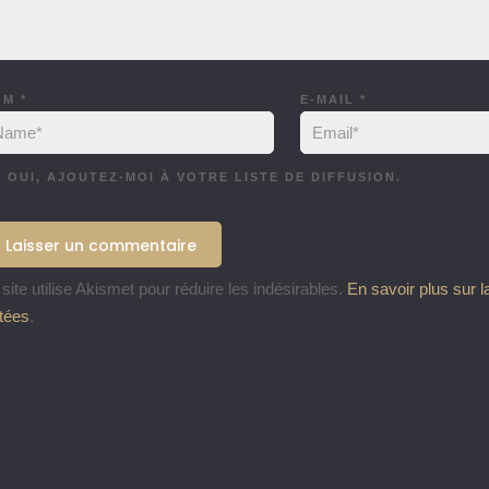
OM
*
E-MAIL
*
OUI, AJOUTEZ-MOI À VOTRE LISTE DE DIFFUSION.
site utilise Akismet pour réduire les indésirables.
En savoir plus sur 
itées
.