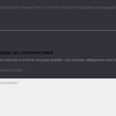
nel Kristen Stewart Once & Forever Esprit de Gabrielle espritdegabr
isser un commentaire
tre adresse e-mail ne sera pas publiée.
Les champs obligatoires sont 
OMMENTAIRE
*