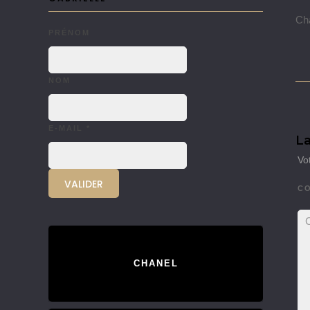
Cha
PRÉNOM
NOM
E-MAIL
*
La
Vo
C
CHANEL