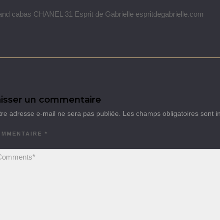
nd cabas CHANEL 31 Esprit de Gabrielle espritdegabrielle.com
isser un commentaire
tre adresse e-mail ne sera pas publiée.
Les champs obligatoires sont 
OMMENTAIRE
*