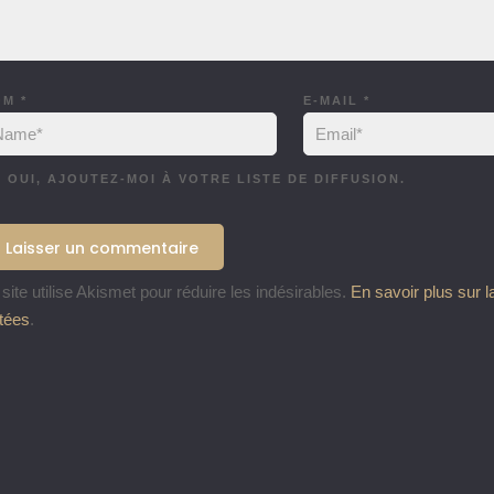
OM
*
E-MAIL
*
OUI, AJOUTEZ-MOI À VOTRE LISTE DE DIFFUSION.
site utilise Akismet pour réduire les indésirables.
En savoir plus sur 
itées
.