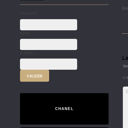
Gra
PRÉNOM
NOM
E-MAIL
*
La
Vo
C
CHANEL