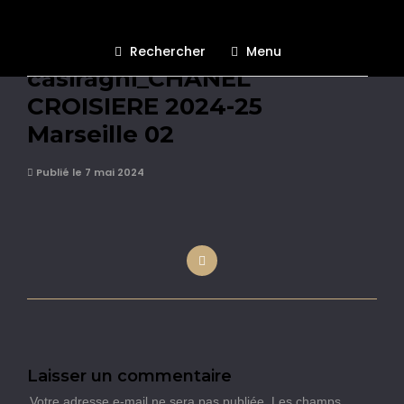
chanel_charlotte-
Rechercher
Menu
casiraghi_CHANEL
CROISIERE 2024-25
Marseille 02
Publié le 7 mai 2024
Laisser un commentaire
Votre adresse e-mail ne sera pas publiée.
Les champs