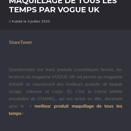
MAQUILLAGE DE TOUS LES
TEMPS PAR VOGUE UK
Publié le 3 juillet 2023
Share
Tweet
Questionnées sur leurs produits cosmétiques favoris, les
lectrices du magazine VOGUE UK ont permis au magazine
d’établir un classement des meilleurs produits de beauté
visage, cheveux et corps. Et, c’est la crème teintée
ensoleillée de CHANEL, qui est arrivé en tête, devenant
ainsi le »
meilleur produit maquillage de tous les
temps
« .