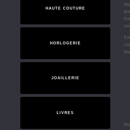
pag
HAUTE COUTURE
gra
Kar
sav
Ent
HORLOGERIE
cé
Ma
JOAILLERIE
LIVRES
Men