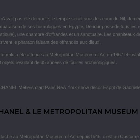
l n’avait pas été démonté, le temple serait sous les eaux du Nil, derriè
paraison de ses homologues en Égypte, Dendur possède tous les élé
stibule), une chambre d’offrandes et un sanctuaire. Les chapiteaux de
rivent le pharaon faisant des offrandes aux dieux.
Temple a été attribué au Metropolitan Museum of Art en 1967 et insta
 objets résultant de 35 années de fouilles archéologiques.
HANEL & LE METROPOLITAN MUSEUM 
taché au Metropolitan Museum of Art depuis1946, c’est au Costume In