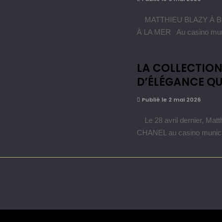
MATTHIEU BLAZY À BI
À LA MER Au casino munic
LA COLLECTION
D’ÉLÉGANCE QU
Publié le 2 mai 2026
Le 28 avril dernier, Matth
CHANEL au casino municip