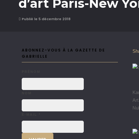
d’art Paris-New Yo
Publié le 5 décembre 2018
ABONNEZ-VOUS À LA GAZETTE DE
Sh
GABRIELLE
PRÉNOM
Kar
NOM
Art
Nub
E-MAIL
*