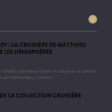
Y : LA CROISIÈRE DE MATTHIEU
E LES HÉMISPHÈRES
CHANEL présentera à Sydney la réplique de sa collection
ée par Matthieu Blazy. L'annonce …
DE LA COLLECTION CROISIÈRE