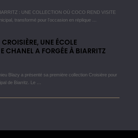
ARRITZ : UNE COLLECTION OÙ COCO REND VISITE
ipal, transformé pour l'occasion en réplique …
 CROISIÈRE, UNE ÉCOLE
E CHANEL A FORGÉE À BIARRITZ
ieu Blazy a présenté sa première collection Croisière pour
al de Biarritz. Le …