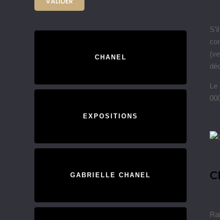
S’i
com
(ve
CHANEL
déc
Le 
000
EXPOSITIONS
C
GABRIELLE CHANEL
Rat