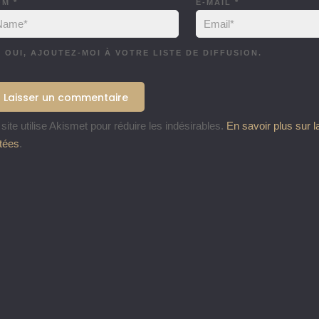
OM
*
E-MAIL
*
OUI, AJOUTEZ-MOI À VOTRE LISTE DE DIFFUSION.
site utilise Akismet pour réduire les indésirables.
En savoir plus sur 
itées
.