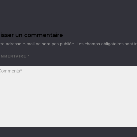
isser un commentaire
tre adresse e-mail ne sera pas publiée.
Les champs obligatoires sont 
OMMENTAIRE
*