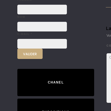
NOM
La
E-MAIL
*
Vo
C
CHANEL