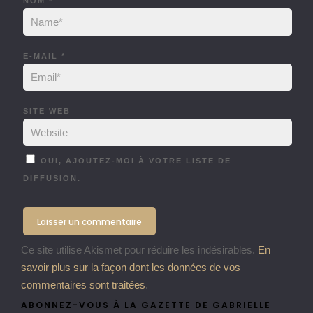
NOM
*
E-MAIL
*
SITE WEB
OUI, AJOUTEZ-MOI À VOTRE LISTE DE
DIFFUSION.
Ce site utilise Akismet pour réduire les indésirables.
En
savoir plus sur la façon dont les données de vos
commentaires sont traitées
.
ABONNEZ-VOUS À LA GAZETTE DE GABRIELLE