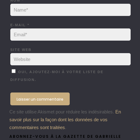
NOM
*
E-MAIL
*
SITE WEB
OUI, AJOUTEZ-MOI À VOTRE LISTE DE
DIFFUSION.
Ce site utilise Akismet pour réduire les indésirables.
En
savoir plus sur la façon dont les données de vos
commentaires sont traitées
.
ABONNEZ-VOUS À LA GAZETTE DE GABRIELLE