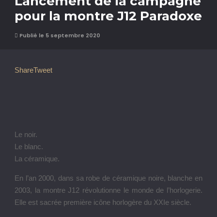
Lancement de la campagne
pour la montre J12 Paradoxe
Publié le 5 septembre 2020
Share
Tweet
Le noir.
Le blanc.
La céramique.
En l’an 2000, dans sa robe de céramique noire, blanche en
2003, la montre J12 révolutionne le monde de l’horlogerie.
Elle est sacrée première icône horlogère du XXIe siècle.