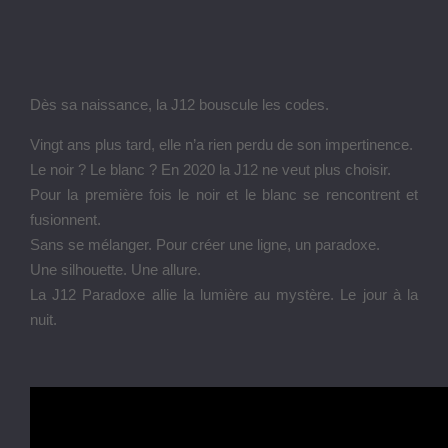
Dès sa naissance, la J12 bouscule les codes.
Vingt ans plus tard, elle n’a rien perdu de son impertinence.
Le noir ? Le blanc ? En 2020 la J12 ne veut plus choisir.
Pour la première fois le noir et le blanc se rencontrent et
fusionnent.
Sans se mélanger. Pour créer une ligne, un paradoxe.
Une silhouette. Une allure.
La J12 Paradoxe allie la lumière au mystère. Le jour à la
nuit.