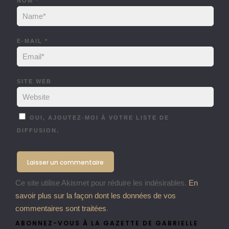
NOM
*
E-MAIL
*
SITE WEB
OUI, AJOUTEZ-MOI À VOTRE LISTE DE
DIFFUSION.
Ce site utilise Akismet pour réduire les indésirables.
En
savoir plus sur la façon dont les données de vos
commentaires sont traitées
.
ABONNEZ-VOUS À LA GAZETTE DE GABRIELLE