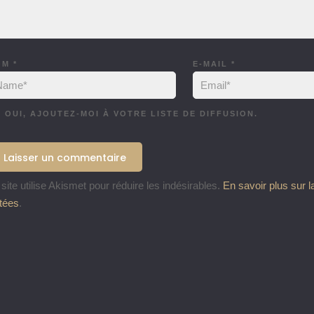
OM
*
E-MAIL
*
OUI, AJOUTEZ-MOI À VOTRE LISTE DE DIFFUSION.
site utilise Akismet pour réduire les indésirables.
En savoir plus sur 
itées
.