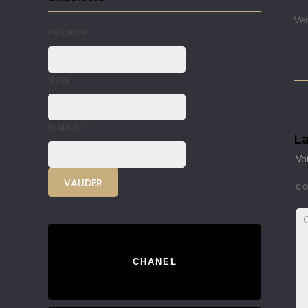
Ven
PRÉNOM
NOM
E-MAIL
*
La
Vo
C
CHANEL