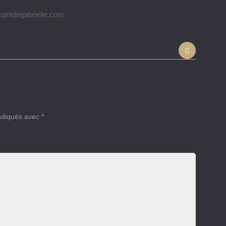
pritdegabrielle.com
indiqués avec
*