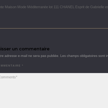
te Maison Mode Méditerranée lot 111 CHANEL Esprit de Gabrielle es
isser un commentaire
tre adresse e-mail ne sera pas publiée.
Les champs obligatoires sont 
OMMENTAIRE
*