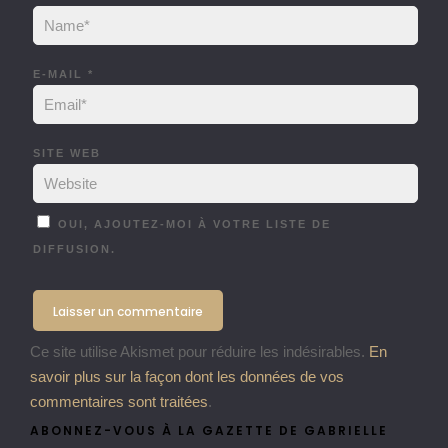
E-MAIL
*
SITE WEB
OUI, AJOUTEZ-MOI À VOTRE LISTE DE
DIFFUSION.
Ce site utilise Akismet pour réduire les indésirables.
En
savoir plus sur la façon dont les données de vos
commentaires sont traitées
.
ABONNEZ-VOUS À LA GAZETTE DE GABRIELLE