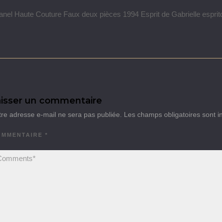
nel Haute Couture Faux deux pièces 1994 Esprit de Gabrielle esprit
isser un commentaire
tre adresse e-mail ne sera pas publiée.
Les champs obligatoires sont 
OMMENTAIRE
*