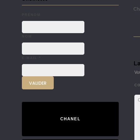
Cha
PRÉNOM
NOM
E-MAIL
*
La
Vo
C
CHANEL