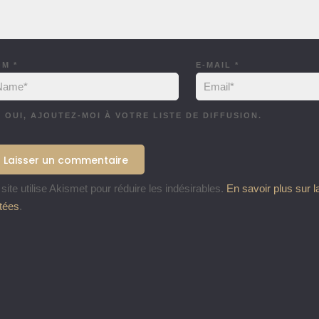
OM
*
E-MAIL
*
OUI, AJOUTEZ-MOI À VOTRE LISTE DE DIFFUSION.
site utilise Akismet pour réduire les indésirables.
En savoir plus sur 
itées
.