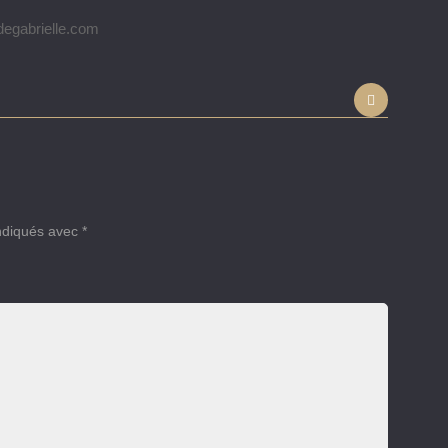
degabrielle.com
indiqués avec
*