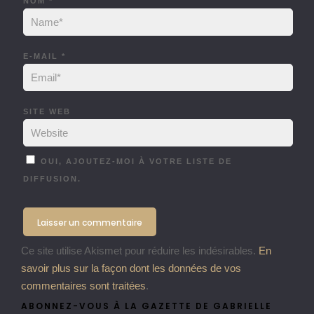
NOM
*
E-MAIL
*
SITE WEB
OUI, AJOUTEZ-MOI À VOTRE LISTE DE
DIFFUSION.
Ce site utilise Akismet pour réduire les indésirables.
En
savoir plus sur la façon dont les données de vos
commentaires sont traitées
.
ABONNEZ-VOUS À LA GAZETTE DE GABRIELLE