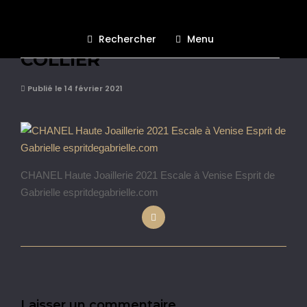
CHANEL CAMELIA VENITIEN
Rechercher
Menu
COLLIER
Publié le 14 février 2021
CHANEL Haute Joaillerie 2021 Escale à Venise Esprit de
Gabrielle espritdegabrielle.com
Laisser un commentaire