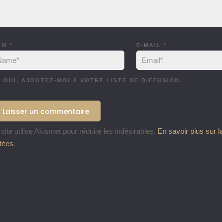
OM
*
E-MAIL
*
OUI, AJOUTEZ-MOI À VOTRE LISTE DE DIFFUSION.
site utilise Akismet pour réduire les indésirables.
En savoir plus sur 
itées
.