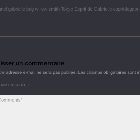
nel gabrielle bag willow smith Tokyo Esprit de Gabrielle espritdegabr
isser un commentaire
tre adresse e-mail ne sera pas publiée.
Les champs obligatoires sont 
OMMENTAIRE
*