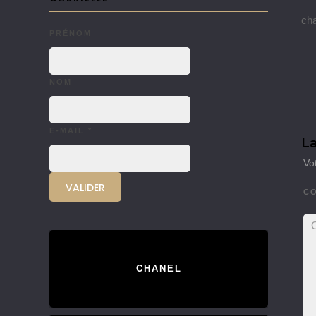
cha
PRÉNOM
NOM
E-MAIL
*
La
Vo
C
CHANEL