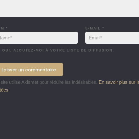
OM
*
E-MAIL
*
OUI, AJOUTEZ-MOI À VOTRE LISTE DE DIFFUSION.
site utilise Akismet pour réduire les indésirables.
En savoir plus sur 
itées
.