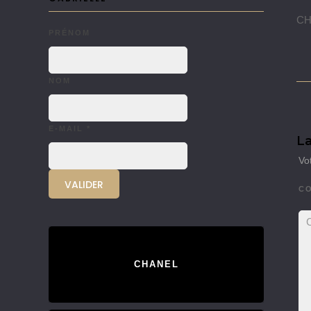
CHA
PRÉNOM
NOM
E-MAIL
*
La
Vo
C
CHANEL