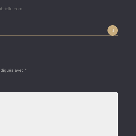
brielle.com
indiqués avec
*