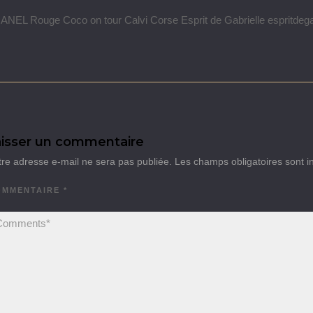
NEL Rouge Coco on tour Calvi Corse Esprit de Gabrielle espritdega
isser un commentaire
tre adresse e-mail ne sera pas publiée.
Les champs obligatoires sont 
OMMENTAIRE
*