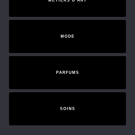
METIERS D’ART
MODE
PARFUMS
SOINS