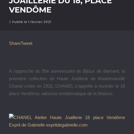
JOAILLERIE DU 18, PLACE
VENDÔME
Publié le 1 février 2021
Share
Tweet
A l’approche du 90e anniversaire de
Bijoux de diamant
, la
première collection de Haute Joaillerie de Mademoiselle
Chanel créée en 1932, CHANEL s’apprête à revisiter le 18
place Vendôme, adresse emblématique de la Maison.