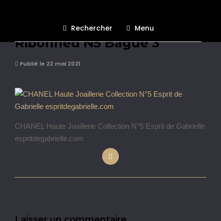
CHANEL Collection N°5
Rechercher
Menu
Ribonned N5 Bague 3
Publié le 22 mai 2021
CHANEL Haute Joaillerie Collection N°5 Esprit de Gabrielle
espritdegabrielle.com
Laisser un commentaire