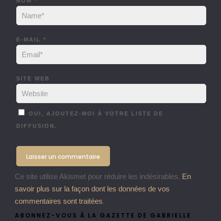
NOM
*
E-MAIL
*
SITE WEB
OUI, AJOUTEZ-MOI À VOTRE LISTE DE
DIFFUSION.
Ce site utilise Akismet pour réduire les indésirables.
En
savoir plus sur la façon dont les données de vos
commentaires sont traitées
.
ABONNEZ-VOUS À LA GAZETTE DE GABRIELLE