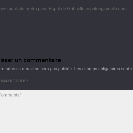
nel publicité metro paris Esprit de Gabrielle espritdegabrielle.com
isser un commentaire
tre adresse e-mail ne sera pas publiée.
Les champs obligatoires sont 
OMMENTAIRE
*