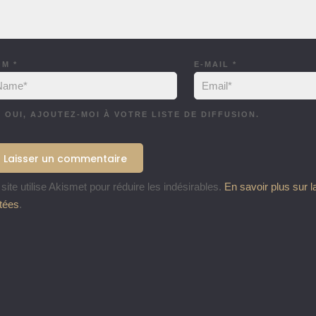
OM
*
E-MAIL
*
OUI, AJOUTEZ-MOI À VOTRE LISTE DE DIFFUSION.
site utilise Akismet pour réduire les indésirables.
En savoir plus sur 
itées
.