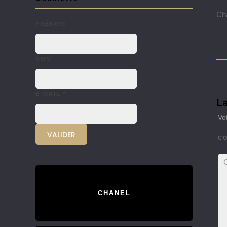
Cha
PRÉNOM
NOM
E-MAIL
*
La
Vo
C
CHANEL