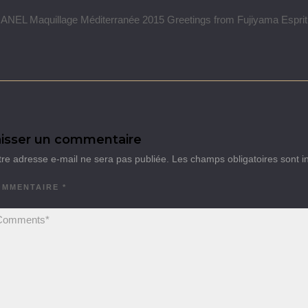
NEL Maquillage Méditerranée 2015 Greetings from Fujiyama Esprit d
isser un commentaire
tre adresse e-mail ne sera pas publiée.
Les champs obligatoires sont 
OMMENTAIRE
*