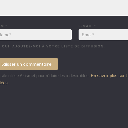
OM
*
E-MAIL
*
OUI, AJOUTEZ-MOI À VOTRE LISTE DE DIFFUSION.
site utilise Akismet pour réduire les indésirables.
En savoir plus sur 
itées
.