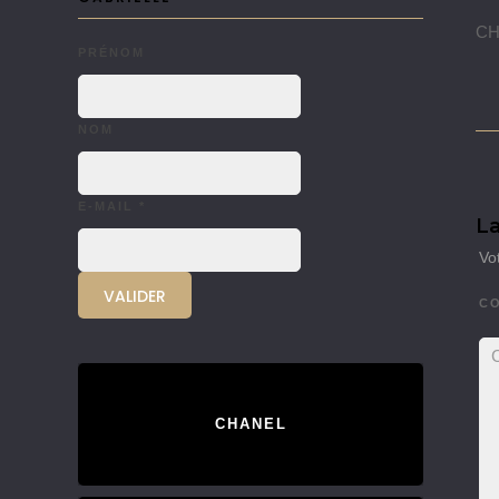
CHA
PRÉNOM
NOM
E-MAIL
*
La
Vo
C
CHANEL