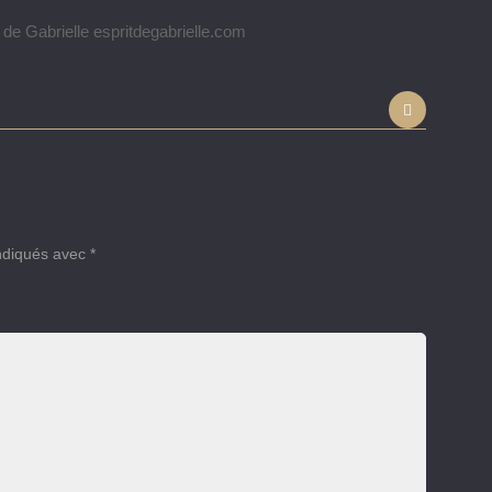
e Gabrielle espritdegabrielle.com
indiqués avec
*