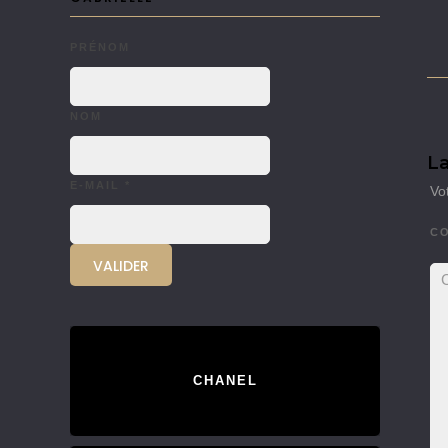
PRÉNOM
NOM
La
E-MAIL
*
Vo
C
CHANEL