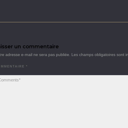
isser un commentaire
tre adresse e-mail ne sera pas publiée.
Les champs obligatoires sont 
OMMENTAIRE
*