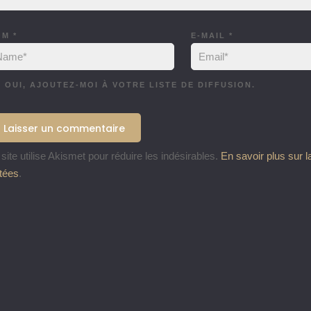
OM
*
E-MAIL
*
OUI, AJOUTEZ-MOI À VOTRE LISTE DE DIFFUSION.
site utilise Akismet pour réduire les indésirables.
En savoir plus sur 
itées
.