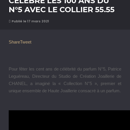
CÉLÈBRE LES 100 ANS DU
N°5 AVEC LE COLLIER 55.55
Publié le 17 mars 2021
Share
Tweet
Pour fêter les cent ans de célébrité du parfum N°5, Patrice
Leguéreau, Directeur du Studio de Création Joaillerie de
CHANEL, a imaginé la « Collection N°5 », premier et
unique ensemble de Haute Joaillerie consacré à un parfum.