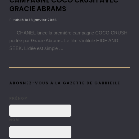
CAMPAGNE COCO CRUSH AVEC
GRACIE ABRAMS
Publié le 13 janvier 2026
CHANEL lance la première campagne COCO CRUSH
portée par Gracie Abrams. Le film s’intitule HIDE AND
SEEK. L’idée est simple …
ABONNEZ-VOUS À LA GAZETTE DE GABRIELLE
PRÉNOM
NOM