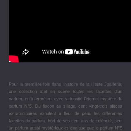
Pour la première fois dans l’histoire de la Haute Joaillerie,
une collection met en scène toutes les facettes d’un
parfum, en interprétant avec virtuosité l’éternel mystère du
parfum N°5. Du flacon au sillage, cent vingt-trois pièces
extraordinaires exhalent à fleur de peau les différentes
facettes du parfum. Fort de ses cent ans de célébrité, seul
un parfum aussi mystérieux et iconique que le parfum N°5