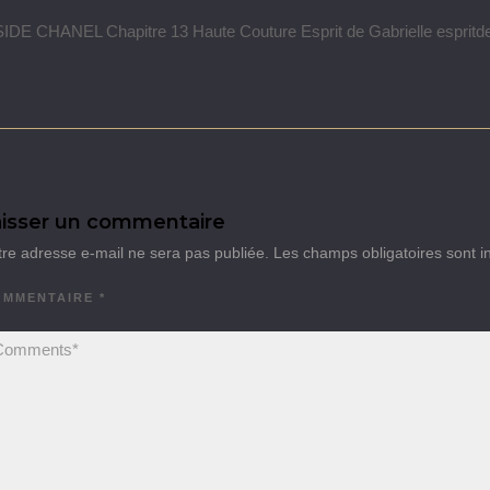
IDE CHANEL Chapitre 13 Haute Couture Esprit de Gabrielle espritd
isser un commentaire
tre adresse e-mail ne sera pas publiée.
Les champs obligatoires sont 
OMMENTAIRE
*