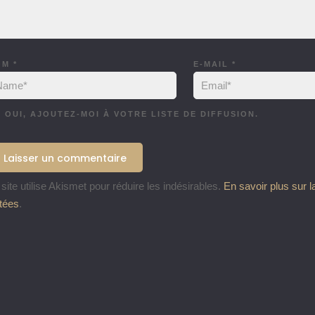
OM
*
E-MAIL
*
OUI, AJOUTEZ-MOI À VOTRE LISTE DE DIFFUSION.
site utilise Akismet pour réduire les indésirables.
En savoir plus sur 
itées
.