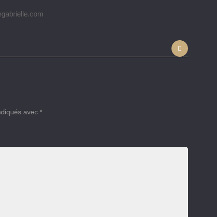
egabrielle.com
indiqués avec
*