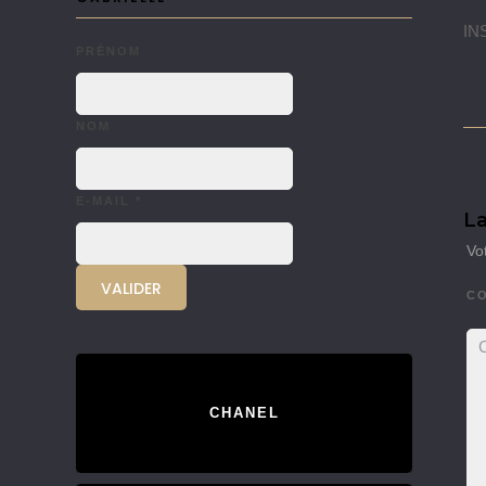
INS
PRÉNOM
NOM
E-MAIL
*
La
Vo
C
CHANEL