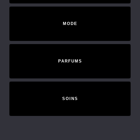
MODE
PARFUMS
SOINS