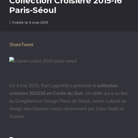
Collection Croisière 2015-16
Paris-Séoul
Publié le 6 mai 2015
Share
Tweet
Ce 4 mai 2015, Karl Lagerfeld a présenté la
collection
croisière 2015/16 en Corée du Sud
. Un défilé qui a eu lieu
au Dongdaemun Design Plaza de Séoul, centre culturel au
design néo-futuriste conçu récemment par Zaha Hadid et
Samoo.