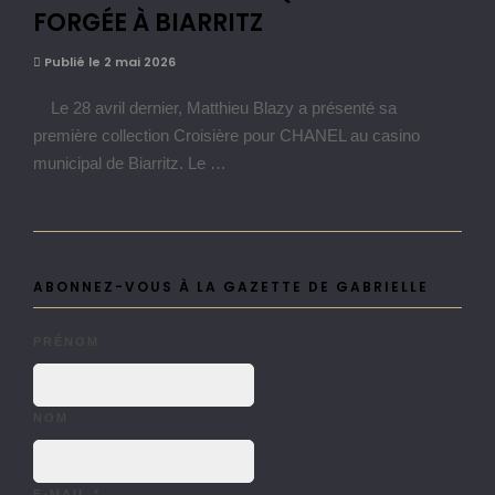
FORGÉE À BIARRITZ
Publié le 2 mai 2026
Le 28 avril dernier, Matthieu Blazy a présenté sa
première collection Croisière pour CHANEL au casino
municipal de Biarritz. Le …
ABONNEZ-VOUS À LA GAZETTE DE GABRIELLE
PRÉNOM
NOM
E-MAIL
*