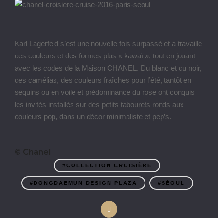
Karl Lagerfeld s’est une nouvelle fois surpassé et a travaillé
des couleurs et des formes plus « kawaï », tout en jouant
avec les codes de la Maison CHANEL. Du blanc et du noir,
des camélias, des couleurs fraîches pour l’été, tantôt en
sequins ou en voile et prédominance du rose ont conquis
les invités installés sur des petits tabourets ronds aux
couleurs pop, dans un décor minimaliste et pep’s.
© Chanel
#COLLECTION CROISIÈRE
#DONGDAEMUN DESIGN PLAZA
#SÉOUL