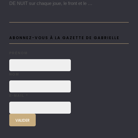
DE NUIT sur chaque joue, le front et le …
ABONNEZ-VOUS À LA GAZETTE DE GABRIELLE
PRÉNOM
NOM
E-MAIL
*