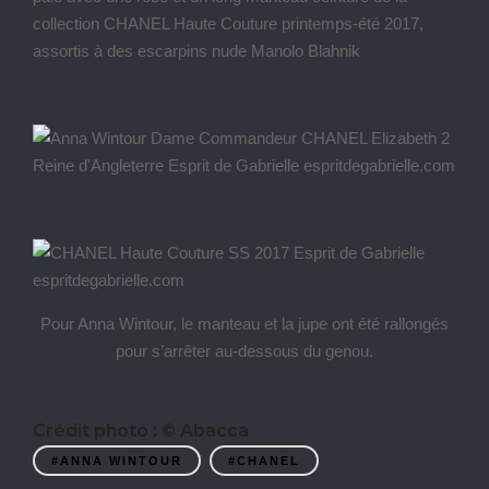
collection CHANEL Haute Couture printemps-été 2017,
assortis à des escarpins nude Manolo Blahnik
Pour Anna Wintour, le manteau et la jupe ont été rallongés
pour s’arrêter au-dessous du genou.
Crédit photo : © Abacca
#ANNA WINTOUR
#CHANEL