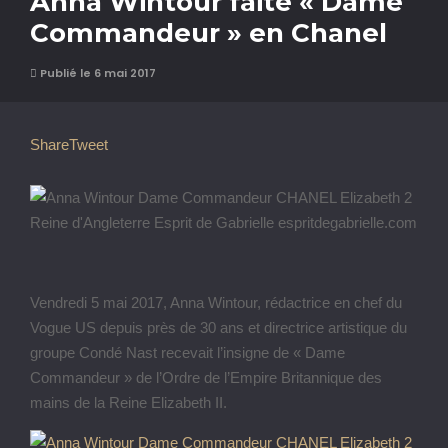
Anna Wintour faite « Dame
Commandeur » en Chanel
Publié le 6 mai 2017
Share
Tweet
Vendredi 5 mai 2017, Anna Wintour, rédactrice en chef du
Vogue US depuis près de 30 ans et directrice artistique du
groupe Condé Nast recevait l’insigne de « Dame
Commandeur » de l’Ordre de l’Empire Britannique des
mains de la Reine Elizabeth II.