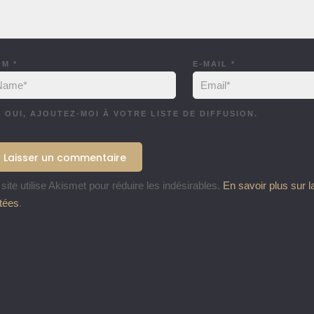
OM
*
E-MAIL
*
OUI, AJOUTEZ-MOI À VOTRE LISTE DE DIFFUSION.
site utilise Akismet pour réduire les indésirables.
En savoir plus sur 
itées
.