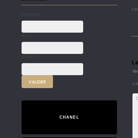
Les
PRÉNOM
NOM
E-MAIL
*
La
Vo
C
CHANEL