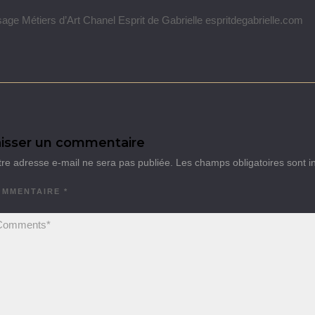
age Métiers d’Art Chanel Esprit de Gabrielle espritdegabrielle.com
isser un commentaire
tre adresse e-mail ne sera pas publiée.
Les champs obligatoires sont 
OMMENTAIRE
*