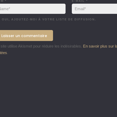
OM
*
E-MAIL
*
OUI, AJOUTEZ-MOI À VOTRE LISTE DE DIFFUSION.
site utilise Akismet pour réduire les indésirables.
En savoir plus sur 
itées
.