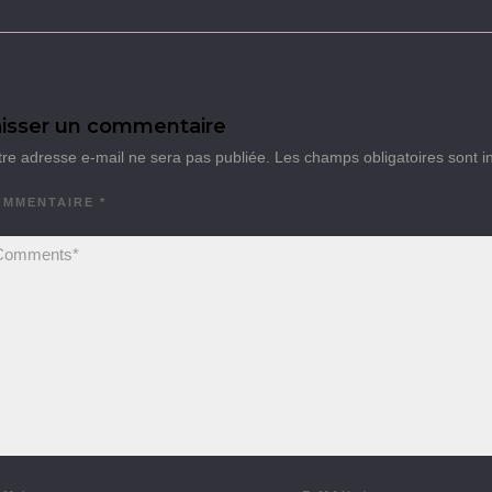
isser un commentaire
tre adresse e-mail ne sera pas publiée.
Les champs obligatoires sont 
OMMENTAIRE
*