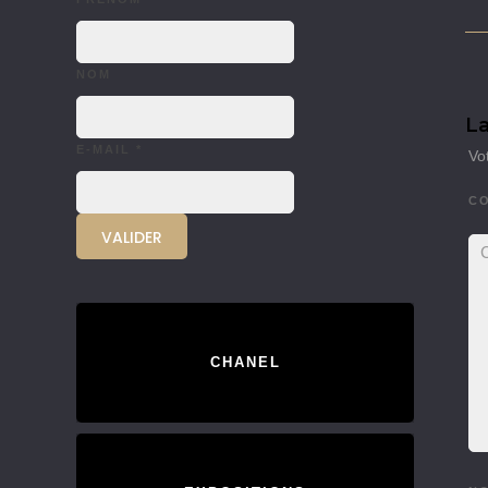
NOM
La
E-MAIL
*
Vo
C
CHANEL