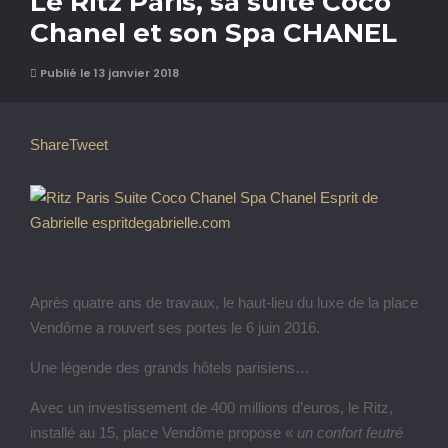
Le Ritz Paris, sa suite Coco
Chanel et son Spa CHANEL
Publié le 13 janvier 2018
Share
Tweet
Après quatre ans de travaux, le haut-lieu du luxe de la place
Vendôme a rouvert ses portes le 6 juin 2016.
Une légende des grands hôtels parisiens…
Avec un investissement de 400 millions d’euros, le Ritz,
installé au 15, place Vendôme propose «
un confort feutré