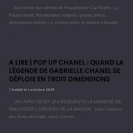
Accrochée aux pentes de Roquebrune-Cap-Martin, La
Pausa renaît. Restauration soignée, gestes précis,
atmosphère intacte. Le visiteur entre, le silence s’installe,
…
A LIRE | POP UP CHANEL : QUAND LA
LÉGENDE DE GABRIELLE CHANEL SE
DÉPLOIE EN TROIS DIMENSIONS
Publié le 1 octobre 2025
UN LIVRE-OBJET QUI RÉINVENTE LA MANIÈRE DE
RACONTER L'UNIVERS DE LA MAISON Dans l’univers
des livres de mode, rares sont les …