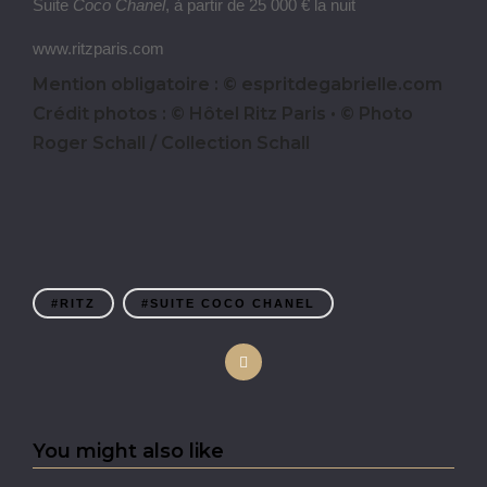
Suite
Coco Chanel
, à partir de 25 000 € la nuit
www.ritzparis.com
Mention obligatoire : © espritdegabrielle.com
Crédit photos : © Hôtel Ritz Paris • © Photo
Roger Schall / Collection Schall
#RITZ
#SUITE COCO CHANEL
You might also like