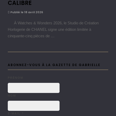
CALIBRE
Publié le 18 avril 2026
À Watches & Wonders 2026, le Studio de Création
Horlogerie de CHANEL signe une édition limitée à
cinquante-cinq pièces de …
ABONNEZ-VOUS À LA GAZETTE DE GABRIELLE
PRÉNOM
NOM
E-MAIL
*