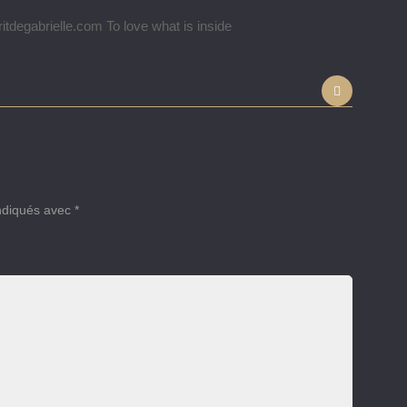
itdegabrielle.com To love what is inside
indiqués avec
*