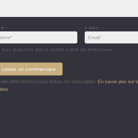
OM
*
E-MAIL
*
OUI, AJOUTEZ-MOI À VOTRE LISTE DE DIFFUSION.
site utilise Akismet pour réduire les indésirables.
En savoir plus sur 
itées
.