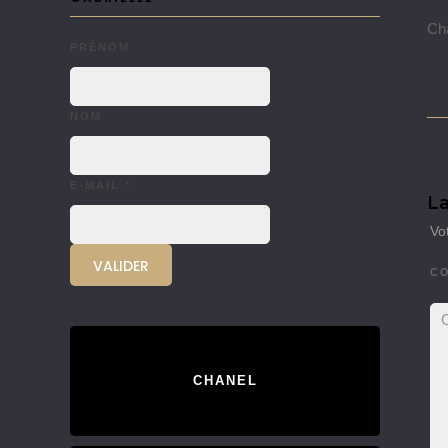
Cha
PRÉNOM
NOM
E-MAIL
*
La
Vo
C
CHANEL