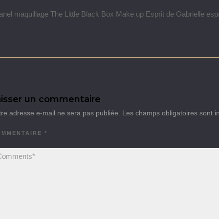
nel maquillage The Little Black Box Make up Esprit de Gabrielle espr
isser un commentaire
tre adresse e-mail ne sera pas publiée.
Les champs obligatoires sont 
OMMENTAIRE
*