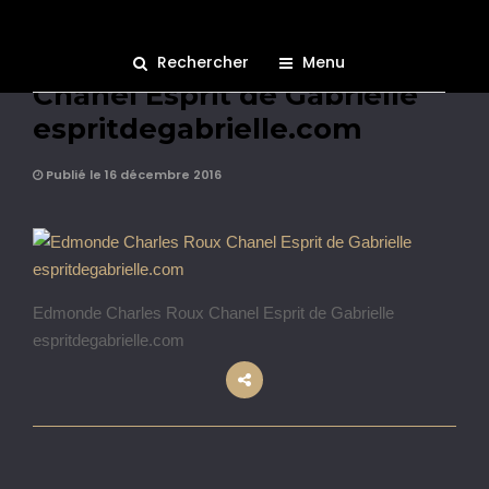
Edmonde Charles Roux
Rechercher
Menu
Chanel Esprit de Gabrielle
espritdegabrielle.com
Publié le 16 décembre 2016
Edmonde Charles Roux Chanel Esprit de Gabrielle
espritdegabrielle.com