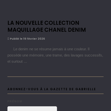
LA NOUVELLE COLLECTION
MAQUILLAGE CHANEL DENIM
Publié le 19 février 2026
Le denim ne se résume jamais à une couleur. Il
possède une mémoire, une trame, des lavages successifs,
et surtout …
ABONNEZ-VOUS À LA GAZETTE DE GABRIELLE
PRÉNOM