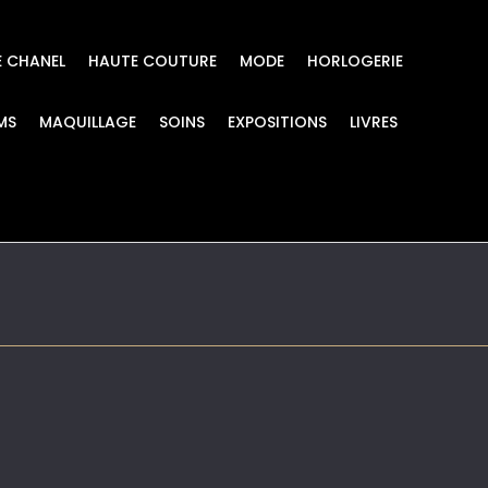
E CHANEL
HAUTE COUTURE
MODE
HORLOGERIE
MS
MAQUILLAGE
SOINS
EXPOSITIONS
LIVRES
ir-faire-de-la-fleur-a