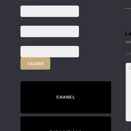
NOM
La
E-MAIL
*
Vo
C
CHANEL