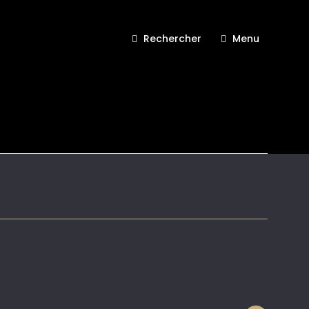
Rechercher
Menu
vec-Lemarie-LE19M