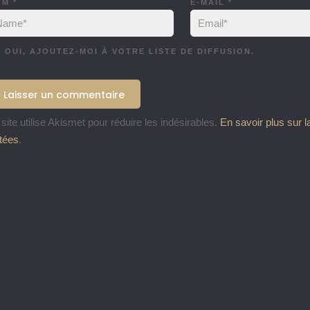
OM
*
E-MAIL
*
OUI, AJOUTEZ-MOI À VOTRE LISTE DE DIFFUSION.
site utilise Akismet pour réduire les indésirables.
En savoir plus sur 
itées
.