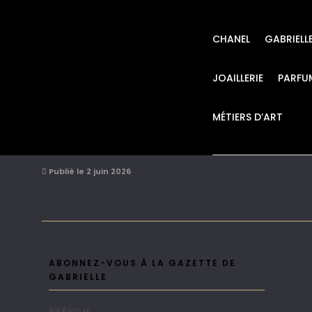
CHANEL
GABRIELL
JOAILLERIE
PARFU
MÉTIERS D’ART
Initiation-au-savo
Publié le 2 juin 2026
ABONNEZ-VOUS À LA GAZETTE DE
GABRIELLE
PRÉNOM