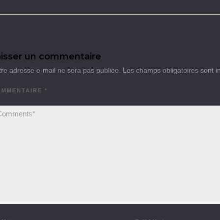
isser un commentaire
tre adresse e-mail ne sera pas publiée.
Les champs obligatoires sont 
OMMENTAIRE
*