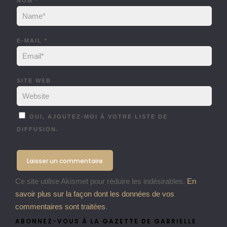
NOM
*
E-MAIL
*
SITE WEB
OUI, AJOUTEZ-MOI À VOTRE LISTE DE
DIFFUSION.
Ce site utilise Akismet pour réduire les indésirables.
En
savoir plus sur la façon dont les données de vos
commentaires sont traitées
.
ABONNEZ-VOUS À LA GAZETTE DE GABRIELLE