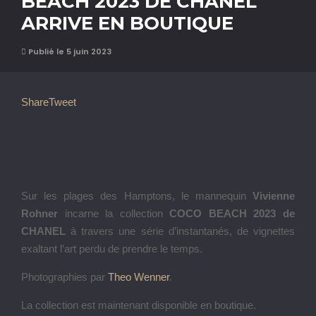
BEACH 2023 DE CHANEL
ARRIVE EN BOUTIQUE
Publié le 5 juin 2023
Share
Tweet
Sur les plages des Hamptons, le mannequin
Vivienne
Rohner
incarne la collection
COCO BEACH 2023 de
CHANEL
à travers une série d’instantanés, de vignettes
exaltant l’art perdu de prendre le temps.
Photographies par
Theo Wenner
.
La collection est maintenant disponible en boutique.