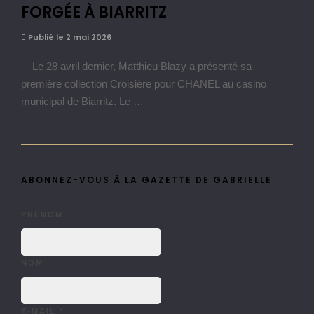
FORGÉE À BIARRITZ
Publié le 2 mai 2026
Le 28 avril dernier, Matthieu Blazy a présenté sa
première collection Croisière pour CHANEL au casino
municipal de Biarritz. Le …
ABONNEZ-VOUS À LA GAZETTE DE GABRIELLE
PRÉNOM
NOM
E-MAIL
*