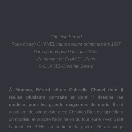
les enfants du quartier, sous l’objectif du photographe André
Ostier.
La riche correspondance de Bérard à Kochno témoigne du
choc esthétique ressenti devant ces paysages et de
l’importance du thème méditerranéen dans son œuvre.
Nouveau Musée National de Monaco / Villa Paloma
56, boulevard du Jardin Exotique à Monaco
Jusqu’au 16 octobre 2022
Commissaire de l’exposition : Célia Bernasconi
Mise en scène : Jacques Grange
Artiste invité : Nick Mauss
Coordination générale : Emmanuelle Capra, Hortense