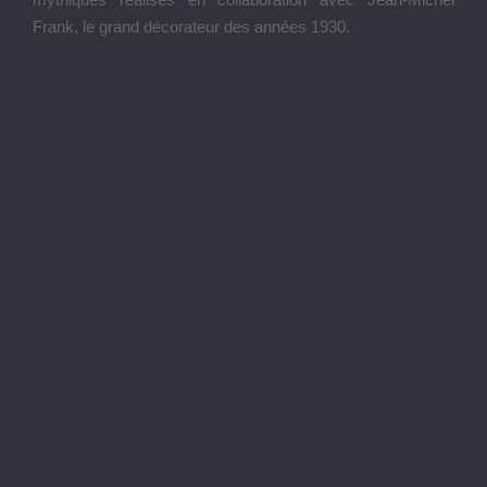
Frank, le grand décorateur des années 1930.
Christian Bérard et son chien Cola, devant le Casino de
Monte-Carlo, 1939
Collection SBM, Monte-Carlo
© Monte-Carlo Société des Bains de Mer