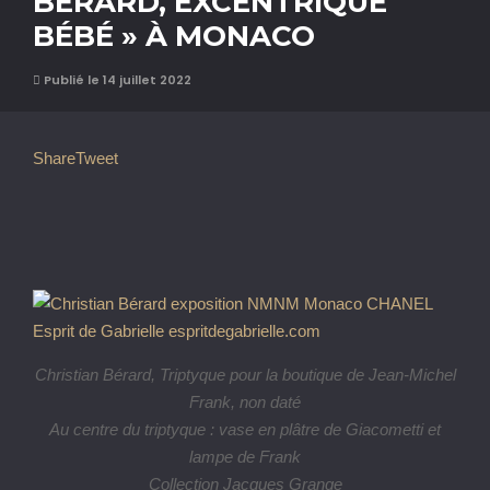
BÉRARD, EXCENTRIQUE
BÉBÉ » À MONACO
Publié le 14 juillet 2022
Share
Tweet
Christian Bérard, Triptyque pour la boutique de Jean-Michel
Frank, non daté
Au centre du triptyque : vase en plâtre de Giacometti et
lampe de Frank
Collection Jacques Grange