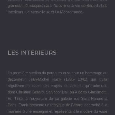
Le couple de mécènes Charles et Marie-Laure de Noailles
jouent un rôle déterminant dans ces collaborations, eux qui
collectionnent Dalí et Bérard et les accrochent dans le
décor du célèbre salon fumoir imaginé par Frank dans leur
hôtel particulier du XIXe arrondissement parisien.
Jacques Grange réinterprète à la Villa Paloma le décor du
salon mythique des Noailles, transformé en galerie de
portraits réalisés par Bérard, représentant Marie-Laure de
Noailles, l’ami et protecteur Jean Cocteau (1889- 1963), le
compagnon Boris Kochno (1904-1990) mais aussi un
Tableau pour un bal costumé
introduisant au thème du
travestissement et du costume de scène.
Une autre fameuse réalisation de Jean-Michel Frank,