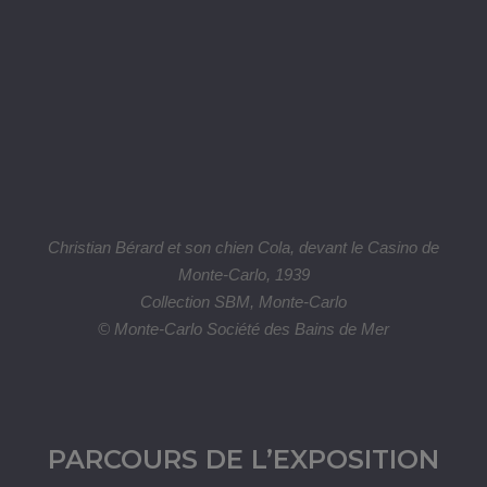
de ses séjours en Principauté. Au fil des trois étages de la
demeure patricienne, le parcours permet d’aborder trois
grandes thématiques dans l’œuvre et la vie de Bérard : Les
Intérieurs, Le Merveilleux et La Méditerranée.
LES INTÉRIEURS
La première section du parcours ouvre sur un hommage au
décorateur Jean-Michel Frank (1895- 1941), qui invita
régulièrement dans ses projets les artistes qu’il admirait,
dont Christian Bérard, Salvador Dalí ou Alberto Giacometti.
En 1935, à l’ouverture de sa galerie rue Saint-Honoré à