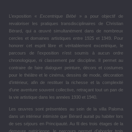
Paris, Frank présente un triptyque de Bérard, accroché à la
manière d’une enseigne et représentant le modèle du vase
« lotus » de Giacometti.