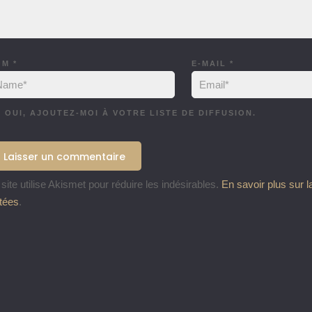
OM
*
E-MAIL
*
OUI, AJOUTEZ-MOI À VOTRE LISTE DE DIFFUSION.
site utilise Akismet pour réduire les indésirables.
En savoir plus sur 
itées
.