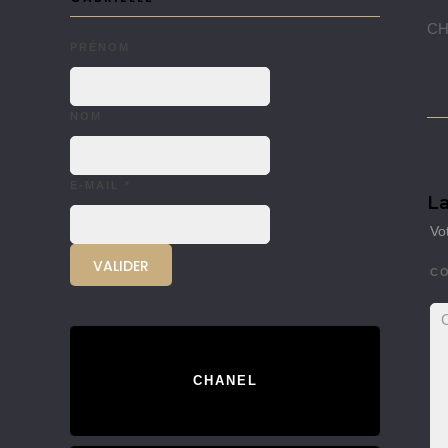
CHA
PRÉNOM
NOM
E-MAIL
*
La
Vo
C
CHANEL