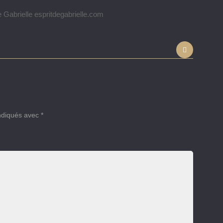
Gabrielle espritdegabrielle.com
indiqués avec
*