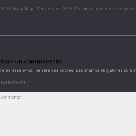
NEL Maquillage Méditerranée 2015 Greetings from Venise Esprit de 
isser un commentaire
tre adresse e-mail ne sera pas publiée.
Les champs obligatoires sont 
OMMENTAIRE
*