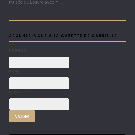
musée du Louvre avec « …
ABONNEZ-VOUS À LA GAZETTE DE GABRIELLE
PRÉNOM
NOM
E-MAIL
*