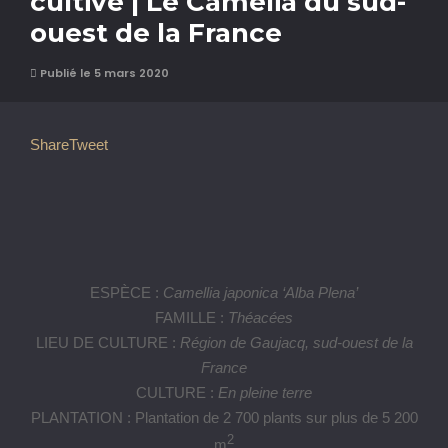
cultive | Le Camélia du sud-
ouest de la France
Publié le 5 mars 2020
Share
Tweet
ESPÈCE :
Camellia japonica ‘Alba Plena’
FAMILLE :
Théacées
LIEU DE CULTURE :
Région de Gaujacq, sud-ouest de la
France
CULTURE :
En pleine terre
PLANTATION : Plantation de 2 700 plants sur plus de 5 200
2
m