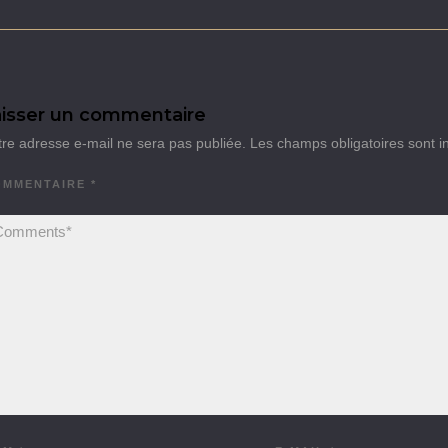
isser un commentaire
tre adresse e-mail ne sera pas publiée.
Les champs obligatoires sont 
OMMENTAIRE
*