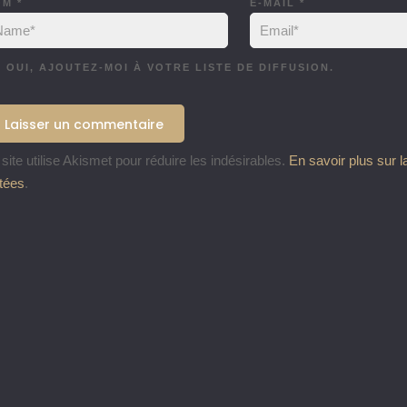
OM
*
E-MAIL
*
OUI, AJOUTEZ-MOI À VOTRE LISTE DE DIFFUSION.
site utilise Akismet pour réduire les indésirables.
En savoir plus sur 
itées
.