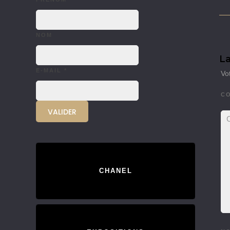
NOM
La
E-MAIL
*
Vo
C
CHANEL