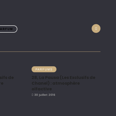
PARFUM
PARFUMS
sifs de
28, La Pausa (Les Exclusifs de
re
Chanel) : atmosphère
olfactive
30 juillet 2016