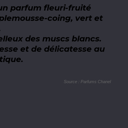
u
n parfum fleuri-fruité
plemousse-coing, vert et
,
elleux des muscs blancs.
esse et de délicatesse au
tique.
Source : Parfums Chanel