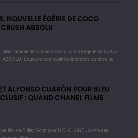
, NOUVELLE ÉGÉRIE DE COCO
 CRUSH ABSOLU
uillet l'arrivée de Gracie Abrams comme égérie de COCO
OLU. L'auteure-compositrice-interprète américaine,
ET ALFONSO CUARÓN POUR BLEU
XCLUSIF : QUAND CHANEL FILME
ue film de Ridley Scott pour N°5, CHANEL confie ses
cinéastes. Près …