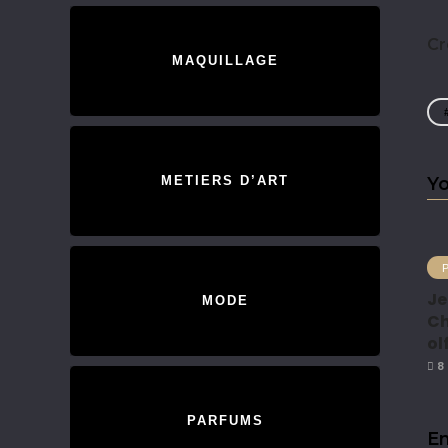
Cr
MAQUILLAGE
METIERS D’ART
Yo
Je
MODE
Ch
ol
8 
PARFUMS
En