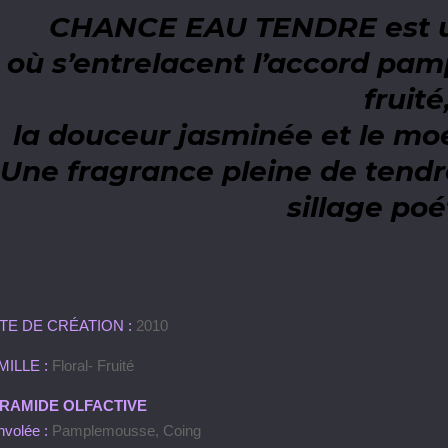
CHANCE EAU TENDRE est 
où s’entrelacent l’accord pam
fruité
la douceur jasminée et le mo
Une fragrance pleine de tendr
sillage poé
TE DE CRÉATION :
2010
MILLE :
Floral- Fruité
RAMIDE OLFACTIVE
nvolée :
Pamplemousse, Coing