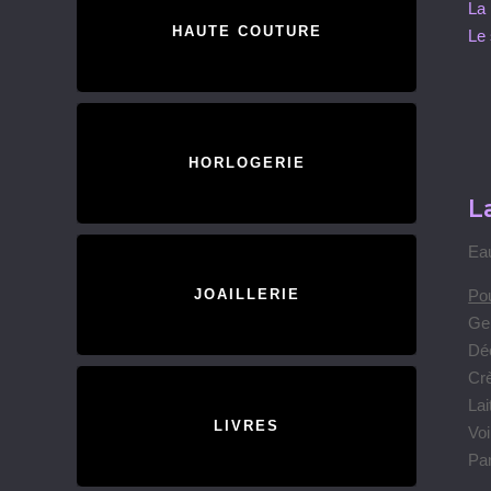
La 
HAUTE COUTURE
Le 
HORLOGERIE
L
Eau
Pou
JOAILLERIE
Ge
Dé
Crè
Lai
LIVRES
Voi
Pa