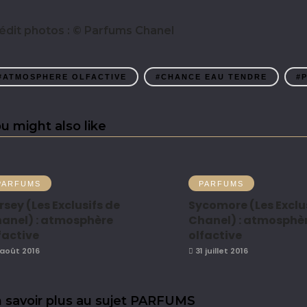
édit photos : © Parfums Chanel
#ATMOSPHERE OLFACTIVE
#CHANCE EAU TENDRE
#
u might also like
PARFUMS
PARFUMS
rsey (Les Exclusifs de
Sycomore (Les Exclu
anel) : atmosphère
Chanel) : atmosphè
factive
olfactive
août 2016
31 juillet 2016
 savoir plus au sujet PARFUMS