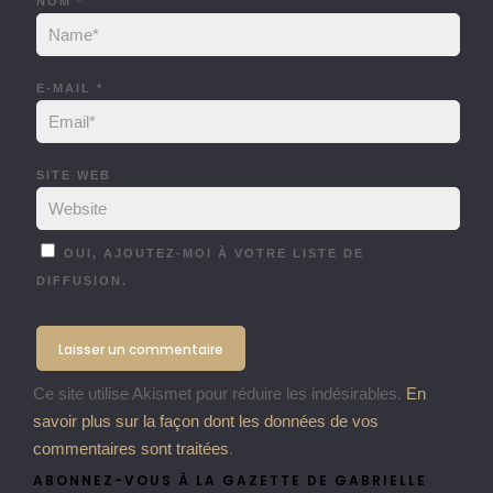
NOM
*
E-MAIL
*
SITE WEB
OUI, AJOUTEZ-MOI À VOTRE LISTE DE
DIFFUSION.
Ce site utilise Akismet pour réduire les indésirables.
En
savoir plus sur la façon dont les données de vos
commentaires sont traitées
.
ABONNEZ-VOUS À LA GAZETTE DE GABRIELLE